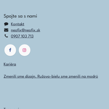
Spojte sa s nami
Kontakt
neofix@neofix.sk
0907 103 713
Kariéra
Zmenili sme dizajn. Ružovo-bielu sme zmenili na modrú