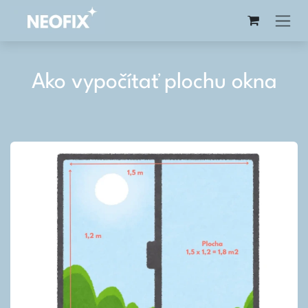
Preskočiť na obsah
Ako vypočítať plochu okna