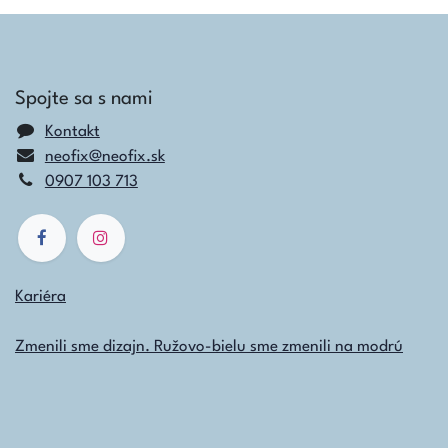
Spojte sa s nami
Kontakt
neofix@neofix.sk
0907 103 713
Kariéra
Zmenili sme dizajn. Ružovo-bielu sme zmenili na modrú