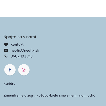
Spojte sa s nami
Kontakt
neofix@neofix.sk
0907 103 713
Kariéra
Zmenili sme dizajn. Ružovo-bielu sme zmenili na modrú